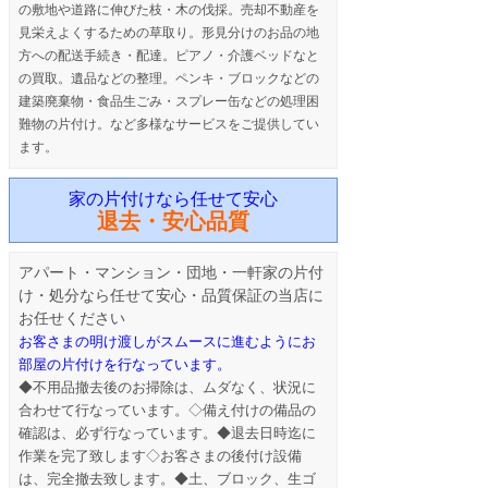
の敷地や道路に伸びた枝・木の伐採。売却不動産を
見栄えよくするための草取り。形見分けのお品の地
方への配送手続き・配達。ピアノ・介護ベッドなと
の買取。遺品などの整理。ペンキ・ブロックなどの
建築廃棄物・食品生ごみ・スプレー缶などの処理困
難物の片付け。など多様なサービスをご提供してい
ます。
家の片付けなら任せて安心
退去・安心品質
アパート・マンション・団地・一軒家の片付
け・処分なら任せて安心・品質保証の当店に
お任せください
お客さまの明け渡しがスムースに進むようにお
部屋の片付けを行なっています。
◆不用品撤去後のお掃除は、ムダなく、状況に
合わせて行なっています。◇備え付けの備品の
確認は、必ず行なっています。◆退去日時迄に
作業を完了致します◇お客さまの後付け設備
は、完全撤去致します。◆土、ブロック、生ゴ