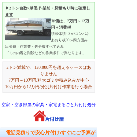
▶2トン台数×単価/作業前・見積もり時に確定し
ます
単価は、7万円～12万
円＋消費税
積載体積4.3㎥/コンパネ
あおり板90㎝四方囲み
出張費・作業費・処分費すべて込み
ゴミの内容と階段などの作業条件で異なります。
2トン満載で、120,000円を超えるケースはあ
りません
7万円～10万円/粗大ゴミや積み込みが中心
10万円から12万円/分別片付け作業を行う場合
空家・空き部屋の家具・家電まるごと片付け処分
電話見積りで安心片付け:すぐにご予算が