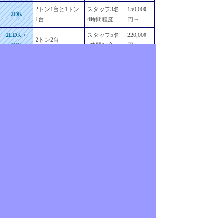
2トン1台と1トン
スタッフ3名
150,000
2DK
1台
4時間程度
円～
2LDK・
スタッフ5名
220,000
2トン2台
3DK
5時間程度
円～
作業日数3日
一軒家
間
320,000
2トン4台
4DK以上
スタッフ8名
円～
以上
更新情報
家・空き家丸ごと片付け料金
ワンルームから一軒家の家・空き家を間取り別にご
案内しております。
こちらから