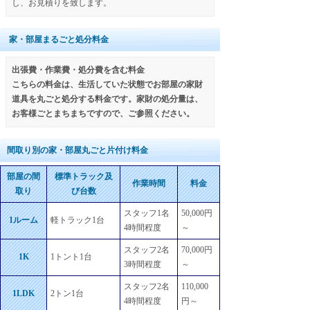
し、お見積りを致します。
家・部屋まるごと処分料金
出張費・作業費・処分費を含む料金
こちらの料金は、生活していた状態でお部屋の家財
道具を丸ごと処分する料金です。家財の処分量は、
お客様ごとまちまちですので、ご参照ください。
間取り別の家・部屋丸ごと片付け料金
部屋の間
標準トラック及
作業時間
料金
取り
び台数
スタッフ1名
50,000円
1ルーム
軽トラック1台
4時間程度
～
スタッフ2名
70,000円
1K
1トント1台
3時間程度
～
スタッフ2名
110,000
1LDK
2トン1台
4時間程度
円～