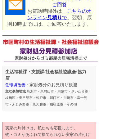
ご回答
お電話時間外は、
こちらのオ
ンライン
見積り
で
。翌朝、原
則10時までには、ご回答いたします。
生活福祉課・支援課/社会福祉協議会:
協力
店
住環境改善
・
家財処分のお見積り歓迎
主な参加地域
:所沢市・東村山市・川越市・さいたま市・
板橋区・春日部市・松戸市・川口市・川崎市・富士見
市・ふじみ野市・東大和市・相模原市・その他
実家の片付けは、私たちも応援します。
物・ゴミがあふれて捨てられない実家の片付け