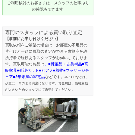
ご利用検討のお客さまは、スタッフの仕事ぶり
の確認もできます
専門のスタッフによる買い取り査定
【事前にお申し付けください】
買取依頼をご希望の場合は、お部屋の不用品の
片付けと一緒に買取の査定ができる古物商免許
所持者で経験あるスタッフがお伺いしておりま
す。買取可能なお品は
、■骨董品・古美術品■高
級家具■介護ベッド■ピアノ■着物■マッサージチ
ェア■5年未満の家電品
などです。
本・CDなどは、
少量は、そのまま廃棄になります。貴金属は、価格変動
が大きいためショップにて販売してください。