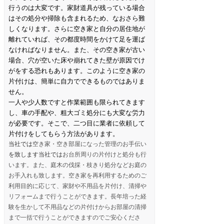
行うのは大変です。家財道具が残っている場合
はその処分や掃除も含まれるため、なおさら難
しくなります。さらに空き家と自分の居住地が
離れていれば、その都度時間をかけて足を運ば
なければなりません。また、その空き家が古い
場合、穴が空いた床や崩れてきた壁が原因でけ
がをする恐れもあります。このように空き家の
片付けは、簡単に自力でできるものではありま
せん。
一人や少人数ですと作業範囲も限られてきます
し、車の手配や、粗大ゴミ処分にも大変な労力
が必要です。そこで、二つ目に業者に依頼して
片付けをしてもらう方法があります。
当社では
空き家・空き部屋になった管理のお手伝い
を致します当社では
お台所周りの片付けと処分も行
います。また、庭木の伐採・枝きり処分などお庭の
お手入れも致します。空き家を再利用するためのご
利用目的に応じて、家財や不用品を片付け、清掃や
リフォームまで行うことができます。長年培った経
験を生かして不用品などの片付けからお部屋の清掃
まで一括で行うことができますのでご安心くださ