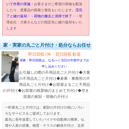
いて作業の実施・
お客さまのご希望の荷物を配送
したり、貴重品の探索と報告もいたします
。③完
了と鍵の返却・・荷物の撤去と清掃で終了・・
管
理会社・大家さんなどの指定先に鍵の返却をいた
します
家・実家の丸ごと片付け・処分ならお任せ
即日回収:OK・翌日回収:歓迎
深夜・即日回収は、なるべく当日の午前中までお
申し込みください
お引越しの際の不用品丸ごと片付け◆大量
の不用品丸ごと片付け◆倉庫・事務所の不
用品丸ごと片付け◆お部屋まるごと不用品
の片付け◆お部屋の残置物のまとめて片付け◆空き
部屋の家財・荷物の片付け
一軒家丸ごと片付けは、家財の片付けの他にいろい
ろなサービスをご提供しております。
庭先に長年放置していたバイクや自動車の廃車。仏
壇や人形の供養。物置・テラスの解体片付け。近所