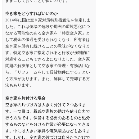
ままにしておくことが多いのです。
空き家をどうすればいいのか
2014
年に国は空き家対策特別措置法を制定しま
した。これは倒壊の危険や周囲の環境悪化につ
ながる可能性のある空き家を「特定空き家」と
して税金の優遇を受けられなくなり、所有者は
空き家を所有し続けることの意味がなくなりま
す。特定空き家に指定されると行政が強制的に
対処することもできるよになりました。空き家
問題の解決策として空き家の管理・有効活用な
ら、「リフォームをして賃貸物件にする」とい
う方法があります。また、解体して売却する方
法もあります。
空き家を片付ける場合
空き家の片づけ方は大きく分けて２つありま
す。一つ目は、親戚や家族の助けを借り自力で
行う方法です。保管する必要のあるものと処分
するものなどを分ける作業が必要になってきま
す。中には大きい家具や電気製品などもありま
す。しかし、空き家の片づけは自分たちだけで