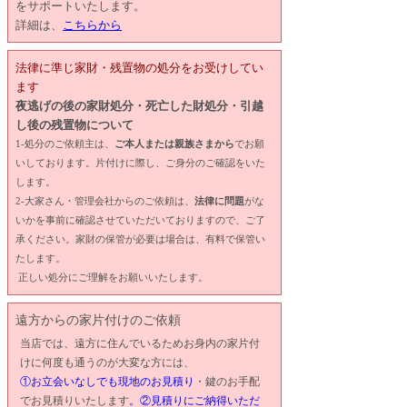
をサポートいたします。
詳細は、
こちらから
法律に準じ家財・残置物の処分をお受けしてい
ます
夜逃げの後の家財処分・死亡した財処分・引越
し後の残置物について
1-処分のご依頼主は、
ご本人または親族さまから
でお願
いしております。片付けに際し、ご身分のご確認をいた
します。
2-大家さん・管理会社からのご依頼は、
法律に問題
がな
いかを事前に確認させていただいておりますので、ご了
承ください。家財の保管が必要は場合は、有料で保管い
たします。
正しい処分にご理解をお願いいたします。
遠方からの家片付けのご依頼
当店では、遠方に住んでいるためお身内の家片付
けに何度も通うのが大変な方には、
①お立会いなしでも現地のお見積り
・鍵のお手配
でお見積りいたします
。②見積りにご納得いただ