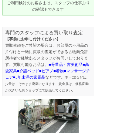
ご利用検討のお客さまは、スタッフの仕事ぶり
の確認もできます
専門のスタッフによる買い取り査定
【事前にお申し付けください】
買取依頼をご希望の場合は、お部屋の不用品の
片付けと一緒に買取の査定ができる古物商免許
所持者で経験あるスタッフがお伺いしておりま
す。買取可能なお品は
、■骨董品・古美術品■高
級家具■介護ベッド■ピアノ■着物■マッサージチ
ェア■5年未満の家電品
などです。
本・CDなどは、
少量は、そのまま廃棄になります。貴金属は、価格変動
が大きいためショップにて販売してください。