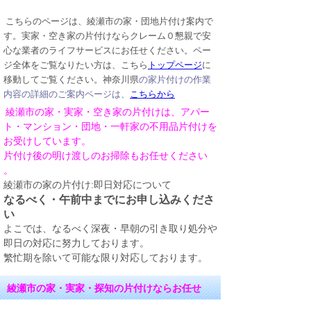
こちらのページは、綾瀬市の家・団地片付け案内で
す。実家・空き家の片付けならクレーム０懇親で安
心な業者のライフサービスにお任せください。ペー
ジ全体をご覧なりたい方は、こちら
トップページ
に
移動してご覧ください。神奈川県
の家片付けの作業
内容の詳細のご案内ページは、
こちらから
綾瀬市の家・実家・空き家の片付けは、アパー
ト・マンション・団地・一軒家の不用品片付けを
お受けしています。
片付け後の明け渡しのお掃除もお任せください
。
綾瀬市の家の片付け:即日対応について
なるべく・午前中までにお申し込みくださ
い
よこでは、なるべく深夜・早朝の引き取り処分や
即日の対応に努力しております。
繁忙期を除いて可能な限り対応しております。
綾瀬市の家・実家・探知の片付けならお任せ