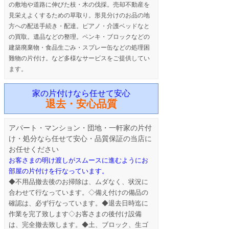
の敷地や道路に伸びた枝・木の伐採。売却不動産を
見栄えよくするための草取り。形見分けのお品の地
方への配送手続き・配達。ピアノ・介護ベッドなと
の買取。遺品などの整理。ペンキ・ブロックなどの
建築廃棄物・食品生ごみ・スプレー缶などの処理困
難物の片付け。など多様なサービスをご提供してい
ます。
家の片付けなら任せて安心
退去・安心品質
アパート・マンション・団地・一軒家の片付
け・処分なら任せて安心・品質保証の当店に
お任せください
お客さまの明け渡しがスムースに進むようにお
部屋の片付けを行なっています。
◆不用品撤去後のお掃除は、ムダなく、状況に
合わせて行なっています。◇備え付けの備品の
確認は、必ず行なっています。◆退去日時迄に
作業を完了致します◇お客さまの後付け設備
は、完全撤去致します。◆土、ブロック、生ゴ