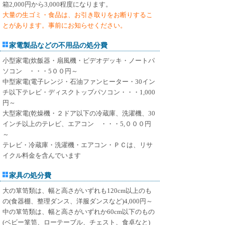
箱2,000円から3,000程度になります。
大量の生ゴミ・食品は、お引き取りをお断りするこ
とがあります。事前にお知らせください。
家電製品などの不用品の処分費
小型家電(炊飯器・扇風機・ビデオデッキ・ノートパ
ソコン ・・・5００円～
中型家電(電子レンジ・石油ファンヒーター・30イン
チ以下テレビ・ディスクトップパソコン・・・1,000
円～
大型家電(乾燥機・２ドア以下の冷蔵庫、洗濯機、30
インチ以上のテレビ、エアコン ・・・5,０００円
～
テレビ・冷蔵庫・洗濯機・エアコン・ＰＣは、リサ
イクル料金を含んでいます
家具の処分費
大の箪笥類は、幅と高さがいずれも120cm以上のも
の(食器棚、整理ダンス、洋服ダンスなど)4,000円～
中の箪笥類は、幅と高さがいずれか60cm以下のもの
(ベビー箪笥、ローテーブル、チェスト、食卓なと)