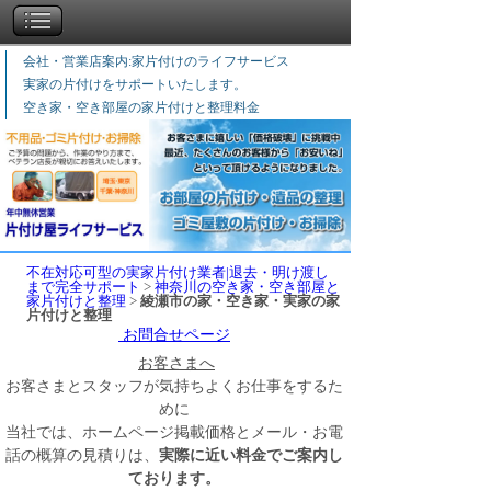
会社・営業店案内:家片付けのライフサービス
実家の片付けをサポートいたします。
空き家・空き部屋の家片付けと整理料金
不在対応可型の実家片付け業者|退去・明け渡し
まで完全サポート
>
神奈川の空き家・空き部屋と
家片付けと整理
>
綾瀬市の家・空き家・実家の家
片付けと整理
お問合せページ
お客さまへ
お客さまとスタッフが気持ちよくお仕事をするた
めに
当社では、ホームページ掲載価格とメール・お電
話の概算の見積りは、
実際に近い料金でご案内し
ております。