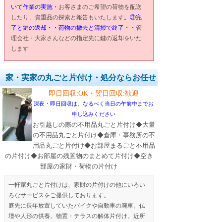
いて作業の実施・
お客さまのご希望の荷物を配送
したり、貴重品の探索と報告もいたします
。③完
了と鍵の返却・・荷物の撤去と清掃で終了・・
管
理会社・大家さんなどの指定先に鍵の返却をいた
します
家・実家の丸ごと片付け・処分ならお任せ
即日回収:OK・翌日回収:歓迎
深夜・即日回収は、なるべく当日の午前中までお
申し込みください
お引越しの際の不用品丸ごと片付け◆大量
の不用品丸ごと片付け◆倉庫・事務所の不
用品丸ごと片付け◆お部屋まるごと不用品
の片付け◆お部屋の残置物のまとめて片付け◆空き
部屋の家財・荷物の片付け
一軒家丸ごと片付けは、家財の片付けの他にいろい
ろなサービスをご提供しております。
庭先に長年放置していたバイクや自動車の廃車。仏
壇や人形の供養。物置・テラスの解体片付け。近所