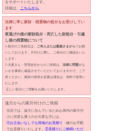
をサポートいたします。
詳細は、
こちらから
法律に準じ家財・残置物の処分をお受けしてい
ます
夜逃げの後の家財処分・死亡した財処分・引越
し後の残置物について
1-処分のご依頼主は、
ご本人または親族さまから
でお願
いしております。片付けに際し、ご身分のご確認をいた
します。
2-大家さん・管理会社からのご依頼は、
法律に問題
がな
いかを事前に確認させていただいておりますので、ご了
承ください。家財の保管が必要は場合は、有料で保管い
たします。
正しい処分にご理解をお願いいたします。
遠方からの家片付けのご依頼
当店では、遠方に住んでいるためお身内の家片付
けに何度も通うのが大変な方には、
①お立会いなしでも現地のお見積り
・鍵のお手配
でお見積りいたします
。②見積りにご納得いただ