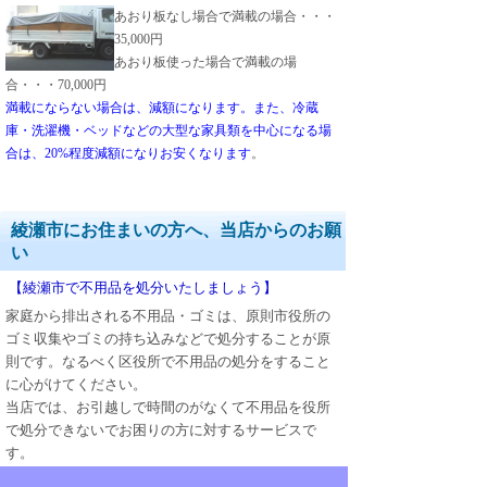
あおり板なし場合で満載の場合・・・
35,000円
あおり板使った場合で満載の場
合・・・70,000円
満載にならない場合は、減額になります。また、冷蔵
庫・洗濯機・ベッドなどの大型な家具類を中心になる場
合は、20%程度減額になりお安くなります
。
綾瀬市にお住まいの方へ、当店からのお願
い
【綾瀬市で不用品を処分いたしましょう】
家庭から排出される不用品・ゴミは、原則市役所の
ゴミ収集やゴミの持ち込みなどで処分することが原
則です。なるべく区役所で不用品の処分をすること
に心がけてください。
当店では、お引越しで時間のがなくて不用品を役所
で処分できないでお困りの方に対するサービスで
す。
まずは、一旦、綾瀬市役所で処分するようにして、