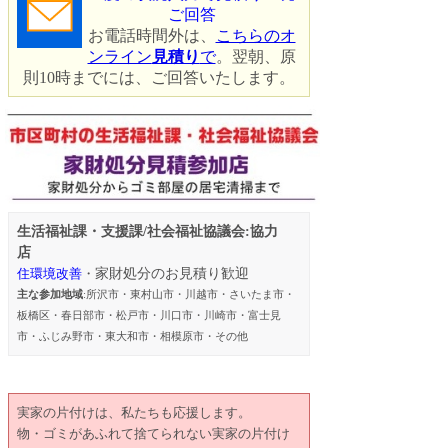
ご回答
お電話時間外は、
こちらのオ
ンライン
見積り
で
。翌朝、原
則10時までには、ご回答いたします。
生活福祉課・支援課/社会福祉協議会:
協力
店
住環境改善
・
家財処分のお見積り歓迎
主な参加地域
:所沢市・東村山市・川越市・さいたま市・
板橋区・春日部市・松戸市・川口市・川崎市・富士見
市・ふじみ野市・東大和市・相模原市・その他
実家の片付けは、私たちも応援します。
物・ゴミがあふれて捨てられない実家の片付け