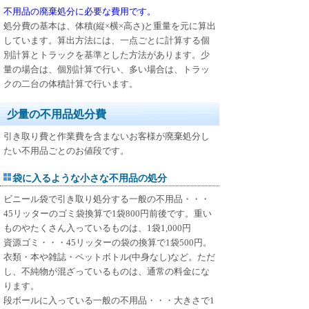
不用品の廃棄処分に必要な費用です。
処分費の基本は、体積(縦×横×高さ)と重量を元に算出
しています。算出方法には、一点ごとに計算する個
別計算とトラックを基準とした方法があります。少
量の場合は、個別計算で行い、多い場合は、トラッ
クの二台の体積計算で行います。
少量の不用品処分費
引き取り費と作業費を含まないお客様が廃棄処分し
たい不用品ごとのお値段です。
袋に入るような小さな不用品の処分
ビニール袋で引き取り処分する一般の不用品
・・・
45リッターのゴミ袋換算で1袋800円前後です。重い
ものやたくさん入っているものは、1袋1,000円
資源ゴミ・・・45リッターの袋の換算で1袋500円。
衣類・本や雑誌・ペットボトル(中身なし)など。ただ
し、不純物が混ざっているものは、通常の料金にな
ります。
段ボールに入っている一般の不用品・・・大きさで1